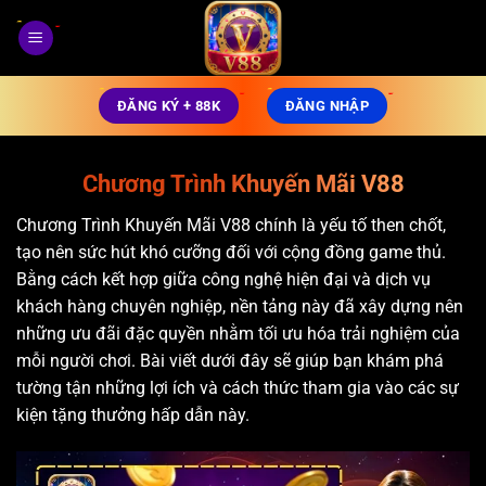
Bỏ
qua
nội
dung
ĐĂNG KÝ + 88K
ĐĂNG NHẬP
Chương Trình Khuyến Mãi V88
Chương Trình Khuyến Mãi V88 chính là yếu tố then chốt,
tạo nên sức hút khó cưỡng đối với cộng đồng game thủ.
Bằng cách kết hợp giữa công nghệ hiện đại và dịch vụ
khách hàng chuyên nghiệp, nền tảng này đã xây dựng nên
những ưu đãi đặc quyền nhằm tối ưu hóa trải nghiệm của
mỗi người chơi. Bài viết dưới đây sẽ giúp bạn khám phá
tường tận những lợi ích và cách thức tham gia vào các sự
kiện tặng thưởng hấp dẫn này.