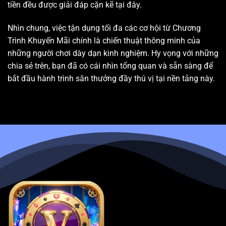
tiền đều được giải đáp cặn kẽ tại đây.
Nhìn chung, việc tận dụng tối đa các cơ hội từ Chương
Trình Khuyến Mãi chính là chiến thuật thông minh của
những người chơi dày dạn kinh nghiệm. Hy vọng với những
chia sẻ trên, bạn đã có cái nhìn tổng quan và sẵn sàng để
bắt đầu hành trình săn thưởng đầy thú vị tại nền tảng này.