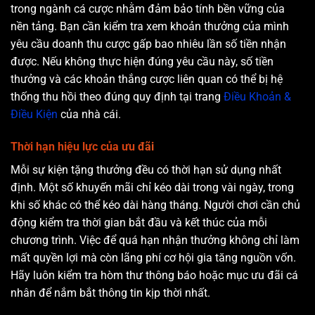
trong ngành cá cược nhằm đảm bảo tính bền vững của
nền tảng. Bạn cần kiểm tra xem khoản thưởng của mình
yêu cầu doanh thu cược gấp bao nhiêu lần số tiền nhận
được. Nếu không thực hiện đúng yêu cầu này, số tiền
thưởng và các khoản thắng cược liên quan có thể bị hệ
thống thu hồi theo đúng quy định tại trang
Điều Khoản &
Điều Kiện
của nhà cái.
Thời hạn hiệu lực của ưu đãi
Mỗi sự kiện tặng thưởng đều có thời hạn sử dụng nhất
định. Một số khuyến mãi chỉ kéo dài trong vài ngày, trong
khi số khác có thể kéo dài hàng tháng. Người chơi cần chủ
động kiểm tra thời gian bắt đầu và kết thúc của mỗi
chương trình. Việc để quá hạn nhận thưởng không chỉ làm
mất quyền lợi mà còn lãng phí cơ hội gia tăng nguồn vốn.
Hãy luôn kiểm tra hòm thư thông báo hoặc mục ưu đãi cá
nhân để nắm bắt thông tin kịp thời nhất.