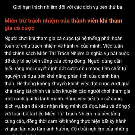
Giới hạn trách nhiệm đối với các dịch vụ bên thứ ba
Miễn trừ trách nhiệm của thành viên khi tham
gia cá cược
Người chơi khi tham gia cá cược tại hệ thống phải hoàn
toàn tự chịu trách nhiệm về hành vi của mình. Việc tuân
thủ chính sách Miễn Trừ Trách Nhiệm là nghĩa vụ bắt buộc
để duy trì sự bền vững của cộng đồng. Người dùng cần
hiểu rằng mọi quyết định đặt cược đều mang tính chất tự
nguyện và dựa trên khả năng phân tích của chính bản
thân. Hệ thống không khuyến khích việc đặt cược vượt quá
khả năng tài chính và luôn khuyến cáo người chơi tham gia
một cách giải trí lành mạnh. Bằng việc tiếp tục sử dụng
dịch vụ, bạn đã xác nhận rằng mình đã đọc, hiểu và đồng ý
với toàn bộ tài liệu Miễn Trừ Trách Nhiệm mà nền tảng
cung cấp, đồng thời cam kết không thực hiện bất kỳ hành
vi gian lận nào làm ảnh hưởng đến trải nghiệm của những