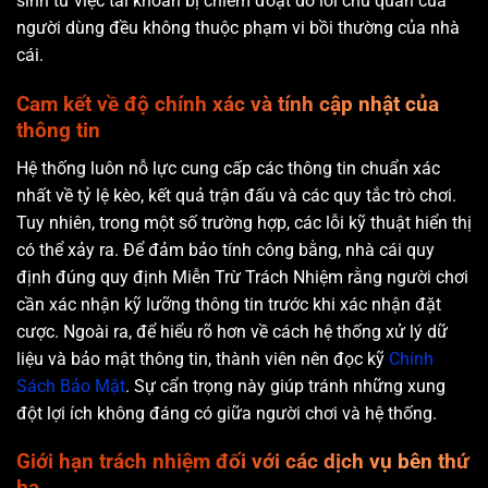
sinh từ việc tài khoản bị chiếm đoạt do lỗi chủ quan của
người dùng đều không thuộc phạm vi bồi thường của nhà
cái.
Cam kết về độ chính xác và tính cập nhật của
thông tin
Hệ thống luôn nỗ lực cung cấp các thông tin chuẩn xác
nhất về tỷ lệ kèo, kết quả trận đấu và các quy tắc trò chơi.
Tuy nhiên, trong một số trường hợp, các lỗi kỹ thuật hiển thị
có thể xảy ra. Để đảm bảo tính công bằng, nhà cái quy
định đúng quy định Miễn Trừ Trách Nhiệm rằng người chơi
cần xác nhận kỹ lưỡng thông tin trước khi xác nhận đặt
cược. Ngoài ra, để hiểu rõ hơn về cách hệ thống xử lý dữ
liệu và bảo mật thông tin, thành viên nên đọc kỹ
Chính
Sách Bảo Mật
. Sự cẩn trọng này giúp tránh những xung
đột lợi ích không đáng có giữa người chơi và hệ thống.
Giới hạn trách nhiệm đối với các dịch vụ bên thứ
ba