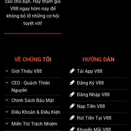
cao cho bạn. Hãy tham gia
V88 ngay hôm nay để
không bỏ lỡ những cơ hội
tuyệt vời!
VỀ CHÚNG TÔI
HƯỚNG DẪN
Giới Thiệu V88
Tải App V88
CEO - Quách Thiên
Đăng Ký V88
Nguyên
Đăng Nhập V88
Chính Sách Bảo Mật
Nạp Tiền V88
Điều Khoản & Điều Kiện
Rút Tiền Tại V88
Miễn Trừ Trách Nhiệm
Khuyến Mãi V88