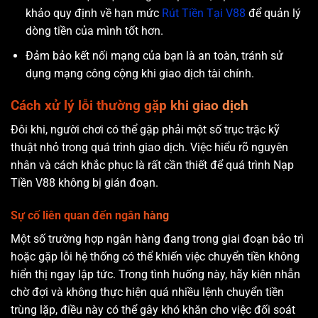
khảo quy định về hạn mức
Rút Tiền Tại V88
để quản lý
dòng tiền của mình tốt hơn.
Đảm bảo kết nối mạng của bạn là an toàn, tránh sử
dụng mạng công cộng khi giao dịch tài chính.
Cách xử lý lỗi thường gặp khi giao dịch
Đôi khi, người chơi có thể gặp phải một số trục trặc kỹ
thuật nhỏ trong quá trình giao dịch. Việc hiểu rõ nguyên
nhân và cách khắc phục là rất cần thiết để quá trình Nạp
Tiền V88 không bị gián đoạn.
Sự cố liên quan đến ngân hàng
Một số trường hợp ngân hàng đang trong giai đoạn bảo trì
hoặc gặp lỗi hệ thống có thể khiến việc chuyển tiền không
hiển thị ngay lập tức. Trong tình huống này, hãy kiên nhẫn
chờ đợi và không thực hiện quá nhiều lệnh chuyển tiền
trùng lặp, điều này có thể gây khó khăn cho việc đối soát