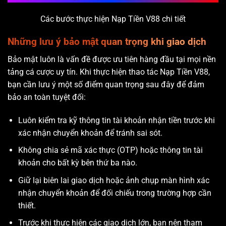
Các bước thực hiện Nạp Tiền V88 chi tiết
Những lưu ý bảo mật quan trọng khi giao dịch
Bảo mật luôn là vấn đề được ưu tiên hàng đầu tại mọi nền
tảng cá cược uy tín. Khi thực hiện thao tác Nạp Tiền V88,
bạn cần lưu ý một số điểm quan trọng sau đây để đảm
bảo an toàn tuyệt đối:
Luôn kiểm tra kỹ thông tin tài khoản nhận tiền trước khi
xác nhận chuyển khoản để tránh sai sót.
Không chia sẻ mã xác thực (OTP) hoặc thông tin tài
khoản cho bất kỳ bên thứ ba nào.
Giữ lại biên lai giao dịch hoặc ảnh chụp màn hình xác
nhận chuyển khoản để đối chiếu trong trường hợp cần
thiết.
Trước khi thực hiện các giao dịch lớn, bạn nên tham