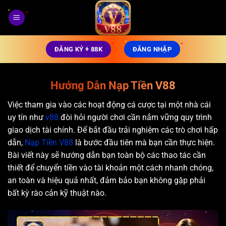
Bỏ
qua
nội
dung
ĐĂNG KÝ + 88K
ĐĂNG NHẬP
Hướng Dẫn Nạp Tiền V88
Việc tham gia vào các hoạt động cá cược tại một nhà cái
uy tín như
v88
đòi hỏi người chơi cần nắm vững quy trình
giao dịch tài chính. Để bắt đầu trải nghiệm các trò chơi hấp
dẫn,
Nạp Tiền V88
là bước đầu tiên mà bạn cần thực hiện.
Bài viết này sẽ hướng dẫn bạn toàn bộ các thao tác cần
thiết để chuyển tiền vào tài khoản một cách nhanh chóng,
an toàn và hiệu quả nhất, đảm bảo bạn không gặp phải
bất kỳ rào cản kỹ thuật nào.