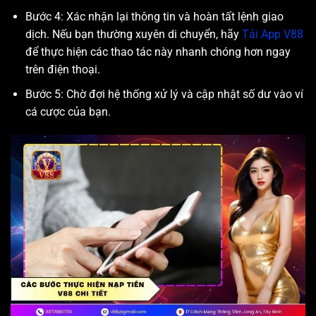
Bước 4: Xác nhận lại thông tin và hoàn tất lệnh giao
dịch. Nếu bạn thường xuyên di chuyển, hãy
Tải App V88
để thực hiện các thao tác này nhanh chóng hơn ngay
trên điện thoại.
Bước 5: Chờ đợi hệ thống xử lý và cập nhật số dư vào ví
cá cược của bạn.