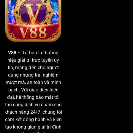
V88
– Tự hào là thương
hiệu giải trí trực tuyến uy
tín, mang đến cho người
dùng những trải nghiệm
mượt mà, an toàn và minh
bạch. Với giao diện hiện
đại, hệ thống bảo mật tối
tân cùng dịch vụ chăm sóc
khách hàng 24/7, chúng tôi
cam kết đồng hành và kiến
tạo không gian giải trí đỉnh