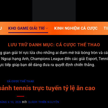
U
KHO GAME GIẢI TRÍ
KINH NGHIỆM CÁ CƯỢC
T
LƯU TRỮ DANH MỤC:
CÁ CƯỢC THỂ THAO
gian giải trí rực lửa cho những ai đam mê trái bóng tròn và cá
 Ngoại hạng Anh, Champions League đến các giải Esport, Tennis
trực tiếp giúp bạn dễ dàng đưa ra quyết định chiến thắng.
CÁ CƯỢC THỂ THAO
ảnh tennis trực tuyến tỷ lệ ăn cao
HÁNG 6 16, 2026
BỞI
QUÁCH THIÊN NGUYÊN