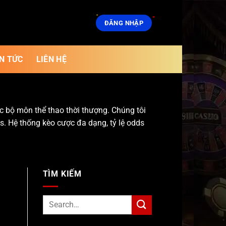
ĐĂNG NHẬP
IN TỨC
LIÊN HỆ
c bộ môn thể thao thời thượng. Chúng tôi
. Hệ thống kèo cược đa dạng, tỷ lệ odds
TÌM KIẾM