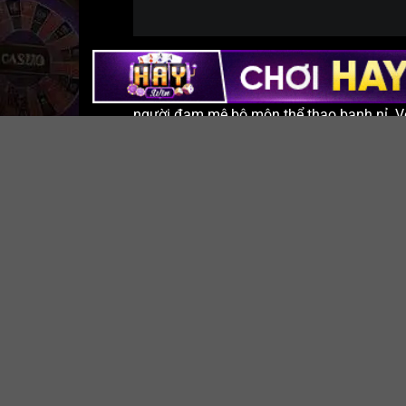
tennis trực tuyến đang trở thành xu hướng
trực tuyến tỷ lệ ăn cao không chỉ mang lại
người đam mê bộ môn thể thao banh nỉ. Vớ
Đăng trong
Cá Cược Thể Thao
Ưu đãi cá cược espo
ĐĂNG VÀO
T