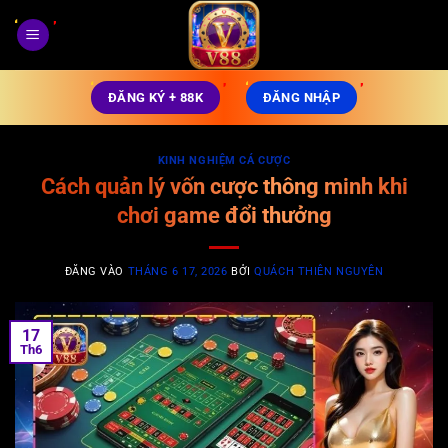
Bỏ
qua
nội
dung
ĐĂNG KÝ + 88K
ĐĂNG NHẬP
KINH NGHIỆM CÁ CƯỢC
Cách quản lý vốn cược thông minh khi
chơi game đổi thưởng
ĐĂNG VÀO
THÁNG 6 17, 2026
BỞI
QUÁCH THIÊN NGUYÊN
17
Th6