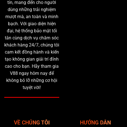
tín, mang đến cho người
dùng những trải nghiệm
mượt mà, an toàn và minh
bạch. Với giao diện hiện
đại, hệ thống bảo mật tối
tân cùng dịch vụ chăm sóc
khách hàng 24/7, chúng tôi
cam kết đồng hành và kiến
tạo không gian giải trí đỉnh
cao cho bạn. Hãy tham gia
V88 ngay hôm nay để
không bỏ lỡ những cơ hội
tuyệt vời!
VỀ CHÚNG TÔI
HƯỚNG DẪN