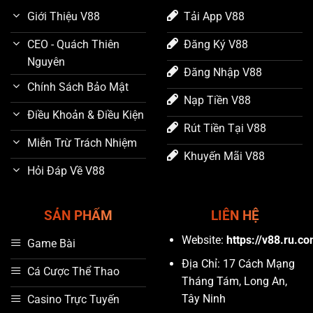
Giới Thiệu V88
Tải App V88
CEO - Quách Thiên
Đăng Ký V88
Nguyên
Đăng Nhập V88
Chính Sách Bảo Mật
Nạp Tiền V88
Điều Khoản & Điều Kiện
Rút Tiền Tại V88
Miễn Trừ Trách Nhiệm
Khuyến Mãi V88
Hỏi Đáp Về V88
SẢN PHẨM
LIÊN HỆ
Website:
https://v88.ru.c
Game Bài
Địa Chỉ: 17 Cách Mạng
Cá Cược Thể Thao
Tháng Tám, Long An,
Tây Ninh
Casino Trực Tuyến