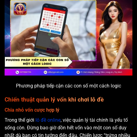
Phương pháp tiếp cận các con số một cách logic
Chiến thuật quản lý vốn khi chơi lô đề
Chia nhỏ vốn cược hợp lý
Trong thế giới
lô đề online
, việc quản lý tài chính là yếu tố
sống còn. Đừng bao giờ dồn hết vốn vào một con số duy
nhất dù bạn có tin tưởng đến đâu. Chiến lược “trứng nhiều