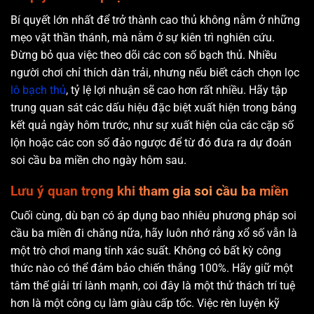
Bí quyết lớn nhất để trở thành cao thủ không nằm ở những
mẹo vặt thần thánh, mà nằm ở sự kiên trì nghiên cứu.
Đừng bỏ qua việc theo dõi các con số bạch thủ. Nhiều
người chơi chỉ thích dàn trải, nhưng nếu biết cách chọn lọc
lô bạch thủ
, tỷ lệ lợi nhuận sẽ cao hơn rất nhiều. Hãy tập
trung quan sát các dấu hiệu đặc biệt xuất hiện trong bảng
kết quả ngày hôm trước, như sự xuất hiện của các cặp số
lộn hoặc các con số đảo ngược để từ đó đưa ra dự đoán
soi cầu ba miền cho ngày hôm sau.
Lưu ý quan trọng khi tham gia soi cầu ba miền
Cuối cùng, dù bạn có áp dụng bao nhiêu phương pháp soi
cầu ba miền đi chăng nữa, hãy luôn nhớ rằng xổ số vẫn là
một trò chơi mang tính xác suất. Không có bất kỳ công
thức nào có thể đảm bảo chiến thắng 100%. Hãy giữ một
tâm thế giải trí lành mạnh, coi đây là một thử thách trí tuệ
hơn là một công cụ làm giàu cấp tốc. Việc rèn luyện kỹ