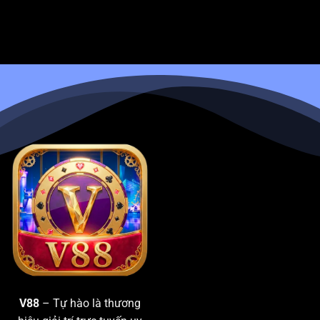
V88
– Tự hào là thương