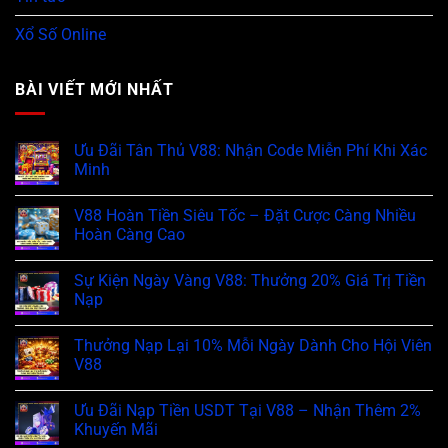
Xổ Số Online
BÀI VIẾT MỚI NHẤT
Ưu Đãi Tân Thủ V88: Nhận Code Miễn Phí Khi Xác
Minh
V88 Hoàn Tiền Siêu Tốc – Đặt Cược Càng Nhiều
Hoàn Càng Cao
Sự Kiện Ngày Vàng V88: Thưởng 20% Giá Trị Tiền
Nạp
Thưởng Nạp Lại 10% Mỗi Ngày Dành Cho Hội Viên
V88
Ưu Đãi Nạp Tiền USDT Tại V88 – Nhận Thêm 2%
Khuyến Mãi