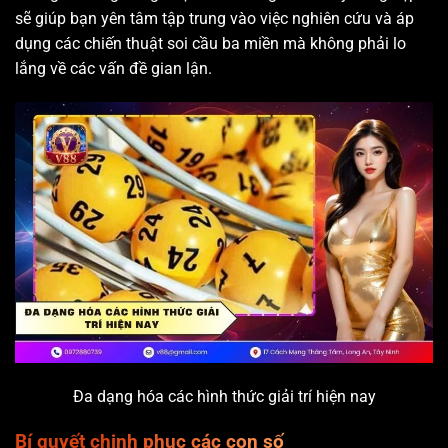
sẽ giúp bạn yên tâm tập trung vào việc nghiên cứu và áp
dụng các chiến thuật soi cầu ba miền mà không phải lo
lắng về các vấn đề gian lận.
Đa dạng hóa các hình thức giải trí hiện nay
Bí quyết chinh phục các con số