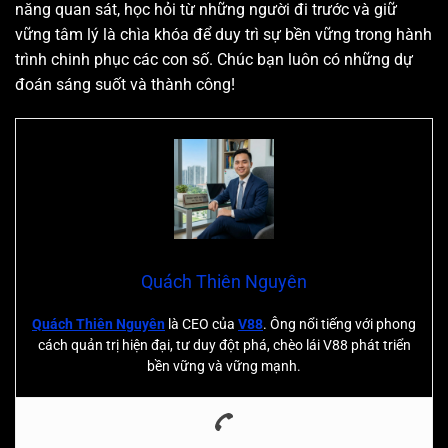
năng quan sát, học hỏi từ những người đi trước và giữ
vững tâm lý là chìa khóa để duy trì sự bền vững trong hành
trình chinh phục các con số. Chúc bạn luôn có những dự
đoán sáng suốt và thành công!
Quách Thiên Nguyên
Quách Thiên Nguyên
là CEO của
V88
. Ông nổi tiếng với phong
cách quản trị hiện đại, tư duy đột phá, chèo lái V88 phát triển
bền vững và vững mạnh.