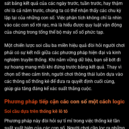
sát bảng kết quả của các ngày trước, tuần trước, hay thậm
chí là cả năm trước, chúng ta có thể nhận thấy các chu kỳ
lặp lại của những con số. Việc phân tích không chỉ là nhìn
vào các con số rời rạc, mà là hiểu được quy luật vận động
của chúng trong tổng thể bộ máy xổ số phức tạp.
Một chiến lược soi cầu ba miền hiệu quả đòi hỏi người chơi
phải có sự kết nối giữa các phương pháp hiện đại và kinh
nghiệm truyền thống. Khi nắm vững dữ liệu, bạn sẽ bớt đi
sự hoang mang mỗi khi đứng trước bảng kết quả. Thay vì
chọn số theo cảm tính, người chơi thông thái luôn dựa vào
các thông số thống kê để đưa ra quyết định cuối cùng,
giúp gia tăng đáng kể xác suất thắng cuộc.
Phương pháp tiếp cận các con số một cách logic
Soi cầu dựa trên thống kê lô tô
Phương pháp này đòi hỏi sự tỉ mỉ trong việc thống kê tần
suất xuất hiện của các con số. Người chơi cần lọc ra những