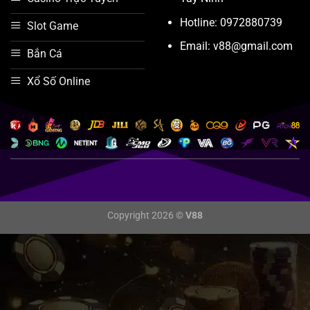
Hotline: 0972880739
Slot Game
Email:
v88@gmail.com
Bắn Cá
Xổ Số Online
Copyright 2026 ©
V88