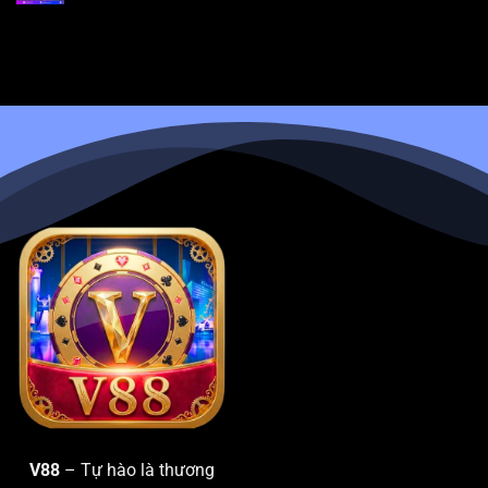
V88
– Tự hào là thương