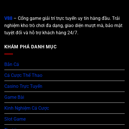
V88
– Cổng game giải trí trực tuyến uy tín hàng đầu. Trải
nghiệm kho trò chơi đa dạng, giao diện mượt mà, bảo mật
tuyệt đối và hỗ trợ khách hàng 24/7.
KHÁM PHÁ DANH MỤC
Bắn Cá
Cá Cược Thể Thao
Casino Trực Tuyến
Game Bài
Kinh Nghiệm Cá Cược
Slot Game