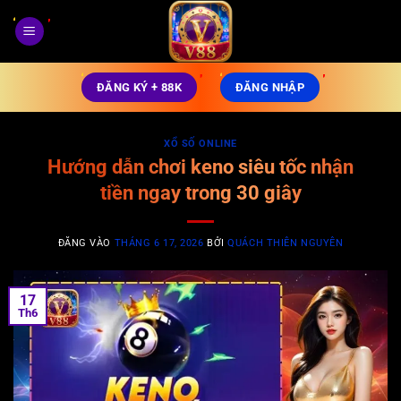
Bỏ
qua
nội
dung
ĐĂNG KÝ + 88K
ĐĂNG NHẬP
XỔ SỐ ONLINE
Hướng dẫn chơi keno siêu tốc nhận
tiền ngay trong 30 giây
ĐĂNG VÀO
THÁNG 6 17, 2026
BỞI
QUÁCH THIÊN NGUYÊN
17
Th6