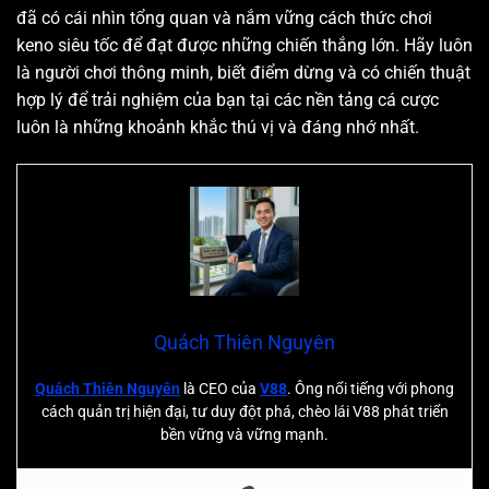
đã có cái nhìn tổng quan và nắm vững cách thức chơi
keno siêu tốc để đạt được những chiến thắng lớn. Hãy luôn
là người chơi thông minh, biết điểm dừng và có chiến thuật
hợp lý để trải nghiệm của bạn tại các nền tảng cá cược
luôn là những khoảnh khắc thú vị và đáng nhớ nhất.
Quách Thiên Nguyên
Quách Thiên Nguyên
là CEO của
V88
. Ông nổi tiếng với phong
cách quản trị hiện đại, tư duy đột phá, chèo lái V88 phát triển
bền vững và vững mạnh.