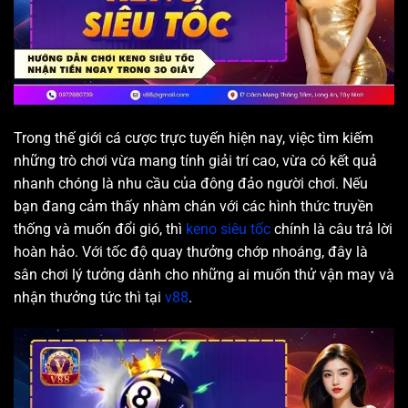
Trong thế giới cá cược trực tuyến hiện nay, việc tìm kiếm
những trò chơi vừa mang tính giải trí cao, vừa có kết quả
nhanh chóng là nhu cầu của đông đảo người chơi. Nếu
bạn đang cảm thấy nhàm chán với các hình thức truyền
thống và muốn đổi gió, thì
keno siêu tốc
chính là câu trả lời
hoàn hảo. Với tốc độ quay thưởng chớp nhoáng, đây là
sân chơi lý tưởng dành cho những ai muốn thử vận may và
nhận thưởng tức thì tại
v88
.