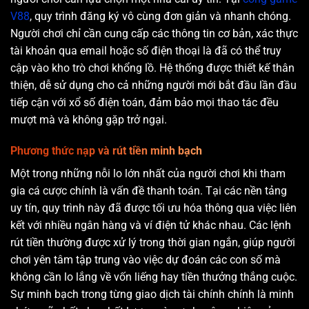
V88
, quy trình đăng ký vô cùng đơn giản và nhanh chóng.
Người chơi chỉ cần cung cấp các thông tin cơ bản, xác thực
tài khoản qua email hoặc số điện thoại là đã có thể truy
cập vào kho trò chơi khổng lồ. Hệ thống được thiết kế thân
thiện, dễ sử dụng cho cả những người mới bắt đầu lần đầu
tiếp cận với xổ số điện toán, đảm bảo mọi thao tác đều
mượt mà và không gặp trở ngại.
Phương thức nạp và rút tiền minh bạch
Một trong những nỗi lo lớn nhất của người chơi khi tham
gia cá cược chính là vấn đề thanh toán. Tại các nền tảng
uy tín, quy trình này đã được tối ưu hóa thông qua việc liên
kết với nhiều ngân hàng và ví điện tử khác nhau. Các lệnh
rút tiền thường được xử lý trong thời gian ngắn, giúp người
chơi yên tâm tập trung vào việc dự đoán các con số mà
không cần lo lắng về vốn liếng hay tiền thưởng thắng cuộc.
Sự minh bạch trong từng giao dịch tài chính chính là minh