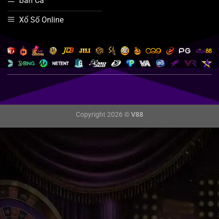
Bắn Cá
Xổ Số Online
Copyright 2026 ©
V88