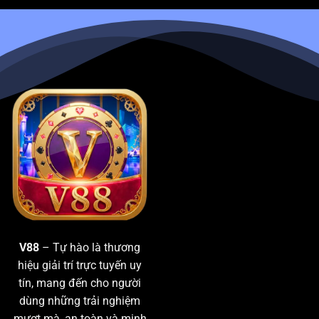
V88
– Tự hào là thương
hiệu giải trí trực tuyến uy
tín, mang đến cho người
dùng những trải nghiệm
mượt mà, an toàn và minh