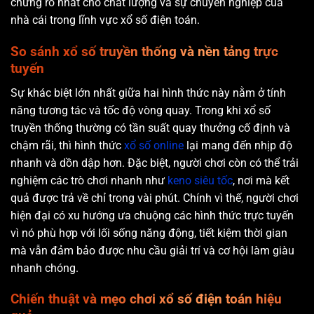
chứng rõ nhất cho chất lượng và sự chuyên nghiệp của
nhà cái trong lĩnh vực xổ số điện toán.
So sánh xổ số truyền thống và nền tảng trực
tuyến
Sự khác biệt lớn nhất giữa hai hình thức này nằm ở tính
năng tương tác và tốc độ vòng quay. Trong khi xổ số
truyền thống thường có tần suất quay thưởng cố định và
chậm rãi, thì hình thức
xổ số online
lại mang đến nhịp độ
nhanh và dồn dập hơn. Đặc biệt, người chơi còn có thể trải
nghiệm các trò chơi nhanh như
keno siêu tốc
, nơi mà kết
quả được trả về chỉ trong vài phút. Chính vì thế, người chơi
hiện đại có xu hướng ưa chuộng các hình thức trực tuyến
vì nó phù hợp với lối sống năng động, tiết kiệm thời gian
mà vẫn đảm bảo được nhu cầu giải trí và cơ hội làm giàu
nhanh chóng.
Chiến thuật và mẹo chơi xổ số điện toán hiệu