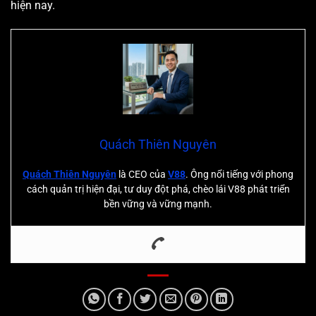
hiện nay.
Quách Thiên Nguyên
Quách Thiên Nguyên
là CEO của
V88
. Ông nổi tiếng với phong
cách quản trị hiện đại, tư duy đột phá, chèo lái V88 phát triển
bền vững và vững mạnh.