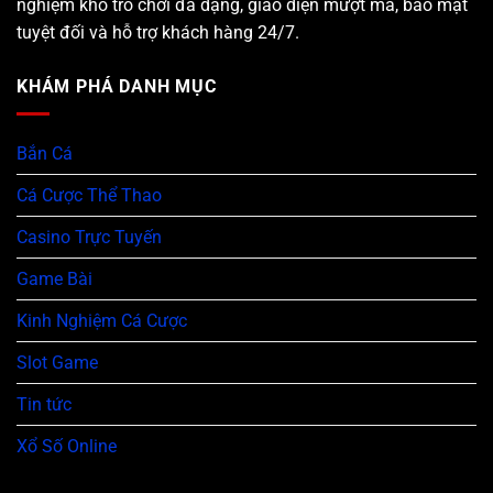
nghiệm kho trò chơi đa dạng, giao diện mượt mà, bảo mật
tuyệt đối và hỗ trợ khách hàng 24/7.
KHÁM PHÁ DANH MỤC
Bắn Cá
Cá Cược Thể Thao
Casino Trực Tuyến
Game Bài
Kinh Nghiệm Cá Cược
Slot Game
Tin tức
Xổ Số Online