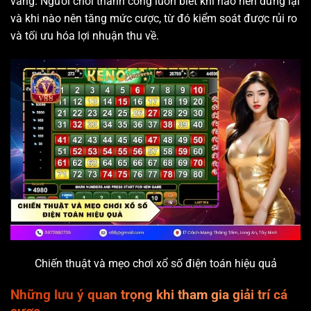
vàng. Người chơi thành công luôn biết khi nào nên dừng lại
và khi nào nên tăng mức cược, từ đó kiểm soát được rủi ro
và tối ưu hóa lợi nhuận thu về.
Chiến thuật và mẹo chơi xổ số điện toán hiệu quả
Những lưu ý quan trọng khi tham gia giải trí cá